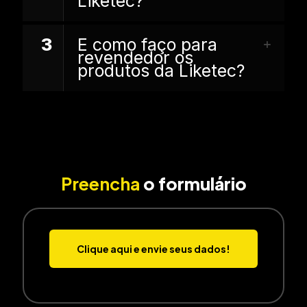
Liketec?
3
E como faço para
revendedor os
produtos da Liketec?
Preencha
o formulário
Clique aqui e envie seus dados!